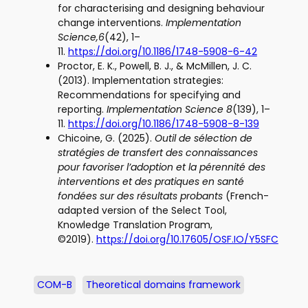
for characterising and designing behaviour
change interventions.
Implementation
Science,6
(42), 1–
11.
https://doi.org/10.1186/1748-5908-6-42
Proctor, E. K., Powell, B. J., & McMillen, J. C.
(2013). Implementation strategies:
Recommendations for specifying and
reporting.
Implementation Science 8
(139), 1–
11.
https://doi.org/10.1186/1748-5908-8-139
Chicoine, G. (2025).
Outil de sélection de
stratégies de transfert des connaissances
pour favoriser l’adoption et la pérennité des
interventions et des pratiques en santé
fondées sur des résultats probants
(French-
adapted version of the Select Tool,
Knowledge Translation Program,
©2019).
https://doi.org/10.17605/OSF.IO/Y5SFC
COM-B
Theoretical domains framework